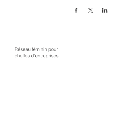
ACCUEIL
Réseau féminin pour
cheffes d'entreprises
LE RÉSEAU
NOUS REJOINDRE
AGENDA
ELLE.S'ACTUS
CONTACT