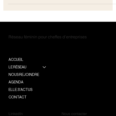
rend l’aloe vera si spécial, et pourquoi choisir un produit
commercialisé uniquement en marketing par réseau ?
Réseau féminin pour cheffes d'entreprises
ACCUEIL
LE RÉSEAU
NOUS REJOINDRE
AGENDA
ELLE.S'ACTUS
CONTACT
LinkedIn
Nous contacter