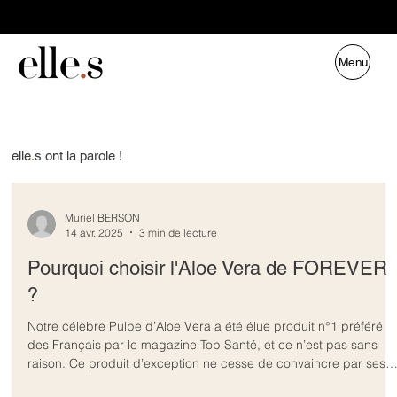
Menu
elle
.
s ont la parole !
Muriel BERSON
14 avr. 2025
3 min de lecture
Pourquoi choisir l'Aloe Vera de FOREVER
?
Notre célèbre Pulpe d’Aloe Vera a été élue produit n°1 préféré
des Français par le magazine Top Santé, et ce n’est pas sans
raison. Ce produit d’exception ne cesse de convaincre par ses
bienfaits naturels et sa qualité incomparable. Mais qu’est-ce qui