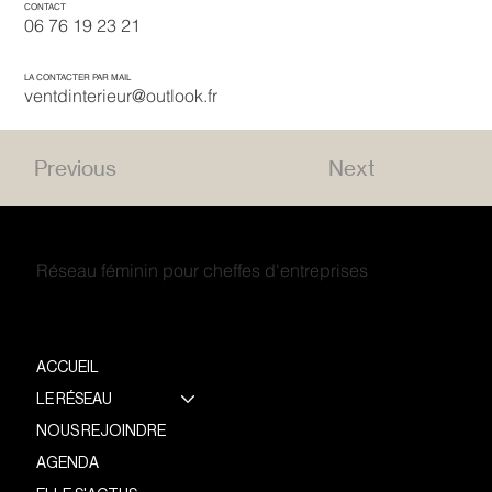
CONTACT
06 76 19 23 21
LA CONTACTER PAR MAIL
ventdinterieur@outlook.fr
Previous
Next
Réseau féminin pour cheffes d'entreprises
ACCUEIL
LE RÉSEAU
NOUS REJOINDRE
AGENDA